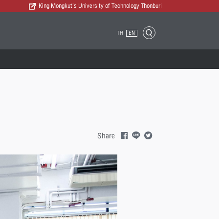
King Mongkut’s University of Technology Thonburi
TH
EN
Share