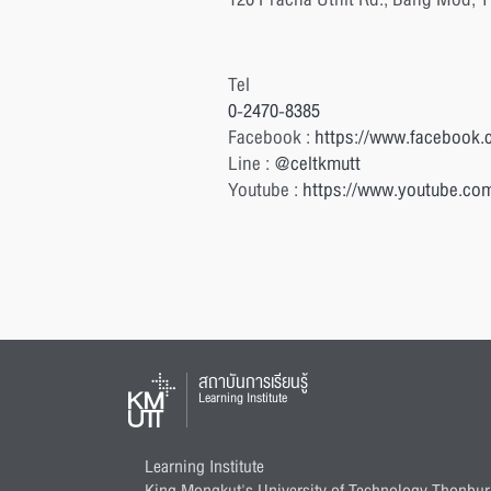
Tel
0-2470-8385
Facebook :
https://www.facebook.
Line :
@celtkmutt
Youtube :
https://www.youtube.c
สถาบันการเรียนรู้
Learning Institute
Learning Institute
King Mongkut's University of Technology Thonbur