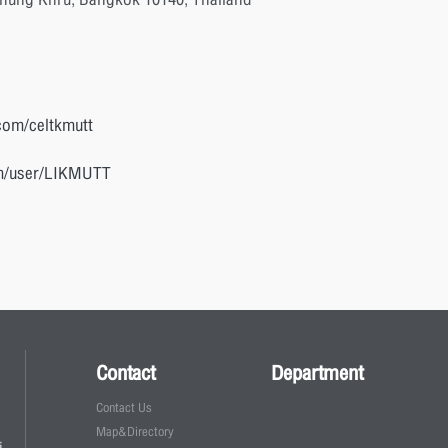
com/celtkmutt
om/user/LIKMUTT
Contact
Department
Contact Us
Map&Directory
i