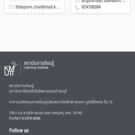
angsumalin.tawi@kmutt.ac.th
024708394
thitaporn.chai@mail.kmutt.ac.th
สถาบันการเรียนรู้
Learning Institute
สถาบันการเรียนรู้
มหาวิทยาลัยเทคโนโลยีพระจอมเกล้าธนบุรี
อาคารนวัตกรรมการเรียนรู้เฉลิมพระเกียรติ 80 พรรษา มูลนิธิไทยคม ชั้น 13
126 ถ.ประชาอุทิศ แขวงบางมด เขตทุ่งครุ กทม. 10140
โทรศัพท์
0-2470-8394
Follow us