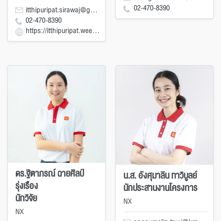
02-470-8390
itthipuripat.sirawaj@gmail.com
02-470-8390
https://itthipuripat.weebly.com/
ดร.ฐิตาภรณ์ ฉายศิลป์
น.ส. อังศุมาลิน ทาวิบูลย์
รุ่งเรือง
นักประสานงานโครงการ
นักวิจัย
NX
NX