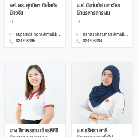
ผศ. ดร. ศุภนิดา ภิยโยทัย
น.ส. นันท์นภัส มหาวัตร
นักวิจัย
นักบริหารการเงิน
LI
LI
supanida.hom@mail.kmutt.ac.th
nannaphat.mah@mail.kmutt.ac.th
024708395
024708384
นาง จิราพรรณ เกียรติศิริ
น.ส.อริศรา อาลี