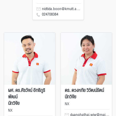
nidtida.boon@kmutt.ac.th
024708384
ผศ. ดร.ศิรวัจน์ อิทธิภูริ
ดร. ดวงหทัย วิวัฒน์รัตน์
พัฒน์
นักวิจัย
นักวิจัย
NX
NX
duanghathai.wiw@mail.kmutt.ac.th