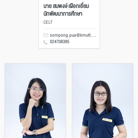
นาย สมพงษ์ เผือกเอี่ยม
นักพัฒนาการศึกษา
CELT
sompong.pua@kmutt.ac.th
024708385