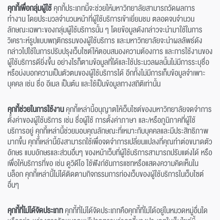
คุกกี้เพื่อกลุ่มผู้ใช้
คุกกี้ประเภทนี้จะช่วยให้มหาวิทยาลัยสามารถวัดผลการ
ทำงาน โดยประมวลจำนวนหน้าที่ผู้ใช้บริการเข้าเยี่ยมชม ตลอดจนจำนวน
ลักษณะเฉพาะของกลุ่มผู้ใช้บริการนั้น ๆ โดยข้อมูลดังกล่าวจะนำมาใช้ในการ
วิเคราะห์รูปแบบพฤติกรรมของผู้ใช้บริการ และมหาวิทยาลัยจะนำผลลัพธ์ดัง
กล่าวไปใช้ในการปรับปรุงเว็บไซต์ให้ตอบสนองความต้องการ และการใช้งานของ
ผู้ใช้บริการดียิ่งขึ้น อย่างไรก็ตามข้อมูลที่ได้และใช้ประมวลผลนั้นไม่มีการระบุชื่อ
หรือบ่งบอกความเป็นตัวตนของผู้ใช้บริการได้ อีกทั้งไม่มีการเก็บข้อมูลจำเพาะ
บุคคล เช่น ชื่อ อีเมล เป็นต้น และใช้เป็นข้อมูลทางสถิติเท่านั้น
คุกกี้ช่วยในการใช้งาน
คุกกี้เหล่านี้อนุญาตให้เว็บไซต์ของมหาวิทยาลัยจดจำการ
ตั้งค่าของผู้ใช้บริการ เช่น ชื่อผู้ใช้ การตั้งค่าภาษา และ/หรือภูมิภาคที่ผู้ใช้
บริการอยู่ คุกกี้เหล่านี้ช่วยมอบคุณลักษณะที่เหมาะกับบุคคลและมีประสิทธิภาพ
มากขึ้น คุกกี้เหล่านี้ยังสามารถใช้เพื่อจดจำการเปลี่ยนแปลงที่คุณทำต่อขนาดตัว
อักษร แบบอักษรและส่วนอื่นๆ ของหน้าเว็บที่ผู้ใช้บริการสามารถปรับแต่งได้ หรือ
เพื่อให้บริการที่ขอ เช่น ดูวิดีโอ ใช้ฟังก์ชันการแชทหรือแสดงความคิดเห็นใน
บล็อก คุกกี้เหล่านี้ไม่ได้ติดตามกิจกรรมการท่องเว็บของผู้ใช้บริการในเว็บไซต์
อื่นๆ
คุกกี้ที่ไม่ได้จัดประเภท
คุกกี้ที่ไม่ได้จัดประเภทคือคุกกี้ที่ไม่ได้อยู่ในหมวดหมู่อื่นใด