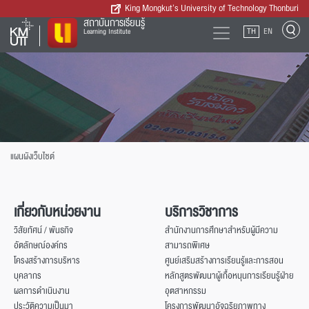
King Mongkut’s University of Technology Thonburi
สถาบันการเรียนรู้
TH
EN
Learning Institute
แผนผังเว็บไซต์
เกี่ยวกับหน่วยงาน
บริการวิชาการ
วิสัยทัศน์ / พันธกิจ
สำนักงานการศึกษาสำหรับผู้มีความ
อัตลักษณ์องค์กร
สามารถพิเศษ
โครงสร้างการบริหาร
ศูนย์เสริมสร้างการเรียนรู้และการสอน
บุคลากร
หลักสูตรพัฒนาผู้เกื้อหนุนการเรียนรู้ฝ่าย
ผลการดำเนินงาน
อุตสาหกรรม
ประวัติความเป็นมา
โครงการพัฒนาอัจฉริยภาพทาง