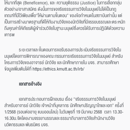
ให้มากที่สุด (Beneficence), และ ความยุติธรรม (Justice) ในการเลือกกลุ่ม
ตัวอย่าง/อาสาสมัคร ดังนั้นการขอจริยธรรมการวิจัยในมนุษย์ไม่ได้เป็นกฎ
เกณฑ์ที่มีไว้เพียงเพื่อ“ให้ผ่านตามขั้นตอน” ของข้อกำหนดในสถาบันเท่านั้น แต่
เป็นการสร้างมาตรฐานที่ดีให้กับงานวิจัยของนักวิจัยที่มีจรรยบรรณและตระหนัก
ถึงคุณค่าให้เกียรติผู้เข้าร่วมวิจัยในฐานะมนุษย์ซึ่งควรได้รับการปฏิบัติด้วยความ
เคารพ
ระยะเวลาและขั้นตอนการขอรับรองการประเมินจริยธรรมการวิจัยใน
มนุษย์โดยการพิจารณาของคณะกรรมการจริยธรรมการวิจัยในมนุษย์ สำหรับ
โครงการวิจัยของอาจารย์ นักวิจัย และนักศึกษาภายใน มจธ. สามารถศึกษา
ข้อมูลเพิ่มเติมได้ที่
https://ethics.kmutt.ac.th/irb/
เอกสารอ้างอิง
เอกสารประกอบการฝึกอบรม เรื่อง “จริยธรรมการวิจัยในมนุษย์
สำหรับอาจารย์ นักวิจัย เจ้าหน้าที่บุคลากร นักศึกษาปริญญาโทและเอก” ครั้งที่
1/2568 (รอบต่ออายุ แบบออนไลน์) ในวันพุธที่ 19 มีนาคม 2568 เวลา 13.30-
16.30น.จัดโดยงานจรรยาบรรณและธรรมาภิบาลการวิจัยสำนักงานวิจัย
นวัตกรรมและพันธมิตร มจธ.